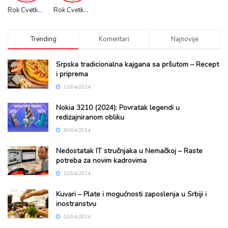
Rok Cvetkov Promo VIDEO
Rok Cvetkov Stunts
Trending
Komentari
Najnovije
Srpska tradicionalna kajgana sa pršutom – Recept
i priprema
11/04/2024
Nokia 3210 (2024): Povratak legendi u
redizajniranom obliku
30/04/2024
Nedostatak IT stručnjaka u Nemačkoj – Raste
potreba za novim kadrovima
12/04/2024
Kuvari – Plate i mogućnosti zaposlenja u Srbiji i
inostranstvu
12/04/2024