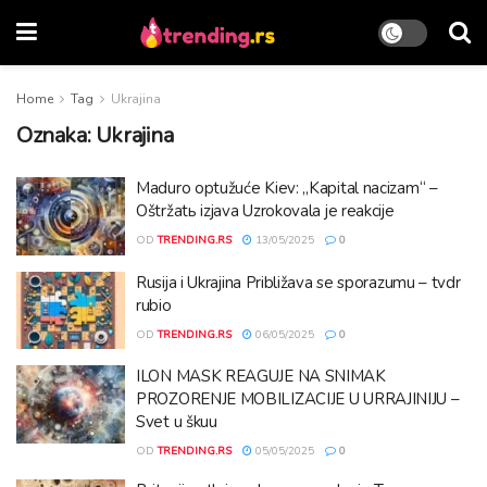
Home
Tag
Ukrajina
Oznaka:
Ukrajina
Maduro optužuće Kiev: „Kapital nacizam“ –
Oštržatь izjava Uzrokovala je reakcije
OD
TRENDING.RS
13/05/2025
0
Rusija i Ukrajina Približava se sporazumu – tvdr
rubio
OD
TRENDING.RS
06/05/2025
0
ILON MASK REAGUJE NA SNIMAK
PROZORENJE MOBILIZACIJE U URRAJINIJU –
Svet u škuu
OD
TRENDING.RS
05/05/2025
0