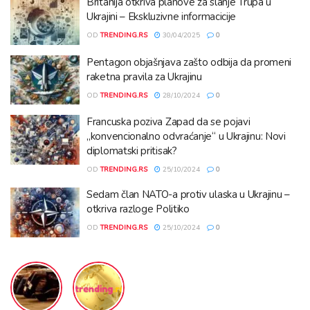
Britanija otkriva planove za slanje Trupa u
Ukrajini – Ekskluzivne informacicije
OD
TRENDING.RS
30/04/2025
0
Pentagon objašnjava zašto odbija da promeni
raketna pravila za Ukrajinu
OD
TRENDING.RS
28/10/2024
0
Francuska poziva Zapad da se pojavi
„konvencionalno odvraćanje“ u Ukrajinu: Novi
diplomatski pritisak?
OD
TRENDING.RS
25/10/2024
0
Sedam član NATO-a protiv ulaska u Ukrajinu –
otkriva razloge Politiko
OD
TRENDING.RS
25/10/2024
0