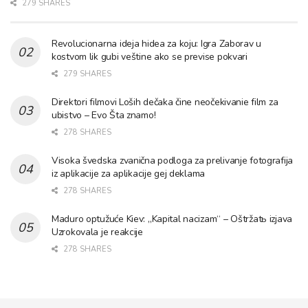
279 SHARES
Revolucionarna ideja hidea za koju: Igra Zaborav u
kostvom lik gubi veštine ako se previse pokvari
279 SHARES
Direktori filmovi Loših dečaka čine neočekivanie film za
ubistvo – Evo Šta znamo!
278 SHARES
Visoka švedska zvanična podloga za prelivanje fotografija
iz aplikacije za aplikacije gej deklama
278 SHARES
Maduro optužuće Kiev: „Kapital nacizam“ – Oštržatь izjava
Uzrokovala je reakcije
278 SHARES