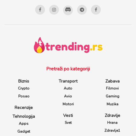
Pretraži po kategoriji
Biznis
Transport
Zabava
Crypto
Auto
Filmovi
Posao
Avio
Gaming
Motori
Muzika
Recenzije
Vesti
Zdravlje
Tehnologija
Svet
Hrana
Apps
Zdravlje1
Gadget