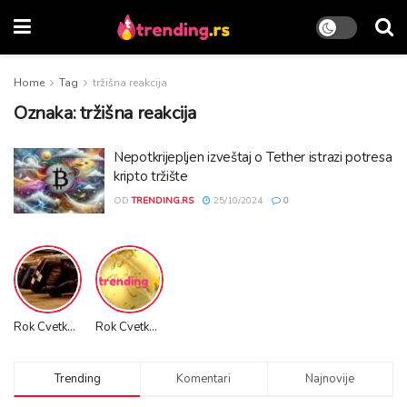
Home
Tag
tržišna reakcija
Oznaka:
tržišna reakcija
Nepotkrijepljen izveštaj o Tether istrazi potresa
kripto tržište
OD
TRENDING.RS
25/10/2024
0
Rok Cvetkov Promo VIDEO
Rok Cvetkov Stunts
Trending
Komentari
Najnovije