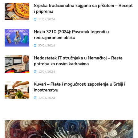
Srpska tradicionalna kajgana sa pršutom – Recept
i priprema
11/04/2024
Nokia 3210 (2024): Povratak legendi u
redizajniranom obliku
30/04/2024
Nedostatak IT stručnjaka u Nemačkoj – Raste
potreba za novim kadrovima
12/04/2024
Kuvari – Plate i mogućnosti zaposlenja u Srbiji i
inostranstvu
12/04/2024