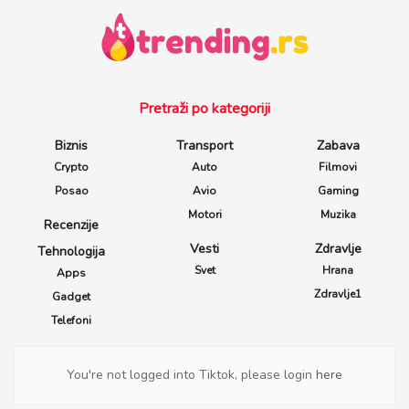
Pretraži po kategoriji
Biznis
Transport
Zabava
Crypto
Auto
Filmovi
Posao
Avio
Gaming
Motori
Muzika
Recenzije
Vesti
Zdravlje
Tehnologija
Svet
Hrana
Apps
Zdravlje1
Gadget
Telefoni
You're not logged into Tiktok, please login
here