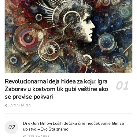
Revolucionarna ideja hidea za koju: Igra
Zaborav u kostvom lik gubi veštine ako
se previse pokvari
279 SHARES
Direktori filmovi Loših dečaka čine neočekivanie film za
ubistvo – Evo Šta znamo!
278 SHARES