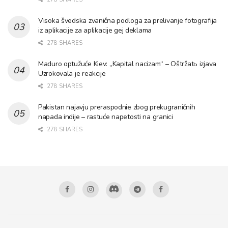
Visoka švedska zvanična podloga za prelivanje fotografija
iz aplikacije za aplikacije gej deklama
278 SHARES
Maduro optužuće Kiev: „Kapital nacizam“ – Oštržatь izjava
Uzrokovala je reakcije
278 SHARES
Pakistan najavju preraspodnie zbog prekugraničnih
napada indije – rastuće napetosti na granici
278 SHARES