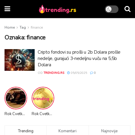
Home
Tag
finance
Oznaka:
finance
Cripto fondovi su prošli u 2b Dolara prošle
nedelje, gurajući 3-nedeljnu vuču na 5,5b
Dolara
OD
TRENDING.RS
05/05/2025
0
Rok Cvetkov Promo VIDEO
Rok Cvetkov Stunts
Trending
Komentari
Najnovije