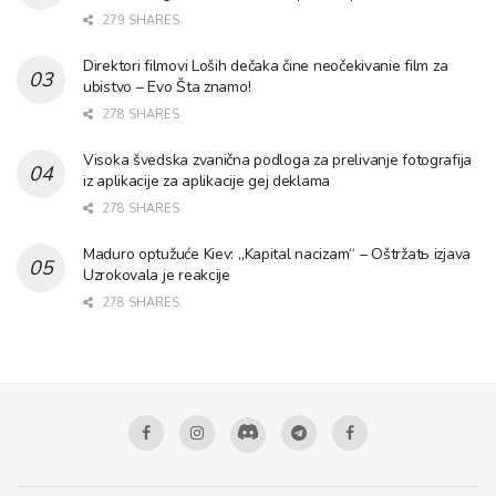
279 SHARES
Direktori filmovi Loših dečaka čine neočekivanie film za
ubistvo – Evo Šta znamo!
278 SHARES
Visoka švedska zvanična podloga za prelivanje fotografija
iz aplikacije za aplikacije gej deklama
278 SHARES
Maduro optužuće Kiev: „Kapital nacizam“ – Oštržatь izjava
Uzrokovala je reakcije
278 SHARES