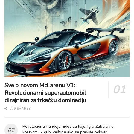
Sve o novom McLarenu V1:
Revolucionarni superautomobil
dizajniran za trkačku dominaciju
279 SHARES
Revolucionarna ideja hidea za koju: Igra Zaborav u
kostvom lik gubi veštine ako se previse pokvari