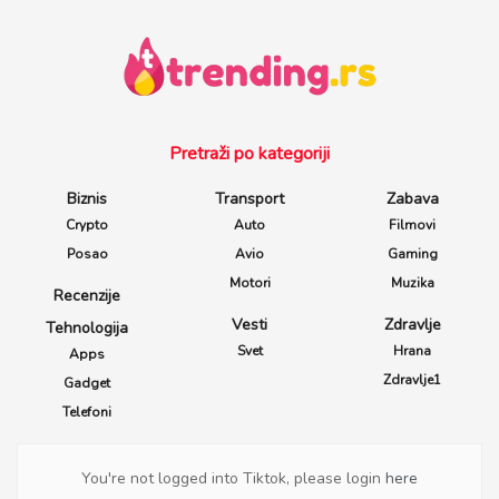
Pretraži po kategoriji
Biznis
Transport
Zabava
Crypto
Auto
Filmovi
Posao
Avio
Gaming
Motori
Muzika
Recenzije
Vesti
Zdravlje
Tehnologija
Svet
Hrana
Apps
Zdravlje1
Gadget
Telefoni
You're not logged into Tiktok, please login
here