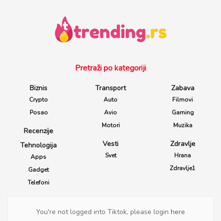
Pretraži po kategoriji
Biznis
Transport
Zabava
Crypto
Auto
Filmovi
Posao
Avio
Gaming
Motori
Muzika
Recenzije
Vesti
Zdravlje
Tehnologija
Svet
Hrana
Apps
Zdravlje1
Gadget
Telefoni
You're not logged into Tiktok, please login
here