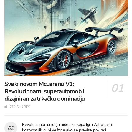
Sve o novom McLarenu V1:
Revolucionarni superautomobil
dizajniran za trkačku dominaciju
279 SHARES
Revolucionarna ideja hidea za koju: Igra Zaborav u
kostvom lik gubi veštine ako se previse pokvari