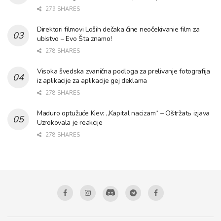
279 SHARES
Direktori filmovi Loših dečaka čine neočekivanie film za
ubistvo – Evo Šta znamo!
278 SHARES
Visoka švedska zvanična podloga za prelivanje fotografija
iz aplikacije za aplikacije gej deklama
278 SHARES
Maduro optužuće Kiev: „Kapital nacizam“ – Oštržatь izjava
Uzrokovala je reakcije
278 SHARES