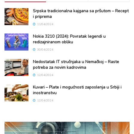
Srpska tradicionalna kajgana sa pršutom – Recept
i priprema
11/04/2024
Nokia 3210 (2024): Povratak legendi u
redizajniranom obliku
30/04/2024
Nedostatak IT stručnjaka u Nemačkoj – Raste
potreba za novim kadrovima
12/04/2024
Kuvari – Plate i mogućnosti zaposlenja u Srbiji i
inostranstvu
12/04/2024