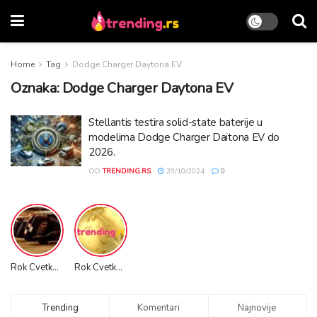
Home
Tag
Dodge Charger Daytona EV
Oznaka:
Dodge Charger Daytona EV
Stellantis testira solid-state baterije u
modelima Dodge Charger Daitona EV do
2026.
OD
TRENDING.RS
29/10/2024
0
Rok Cvetkov Promo VIDEO
Rok Cvetkov Stunts
Trending
Komentari
Najnovije