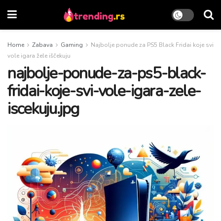
Home
Zabava
Gaming
Najbolje ponude za PS5 Black Fridai koje svi
vole igara žele iščekuju
najbolje-ponude-za-ps5-black-
fridai-koje-svi-vole-igara-zele-
iscekuju.jpg