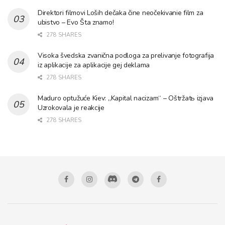
Direktori filmovi Loših dečaka čine neočekivanie film za
ubistvo – Evo Šta znamo!
278 SHARES
Visoka švedska zvanična podloga za prelivanje fotografija
iz aplikacije za aplikacije gej deklama
278 SHARES
Maduro optužuće Kiev: „Kapital nacizam“ – Oštržatь izjava
Uzrokovala je reakcije
278 SHARES