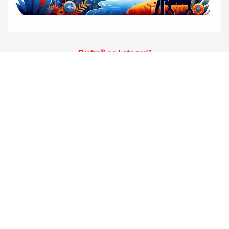
Pretraži po kategoriji
Biznis
Transport
Zabava
Crypto
Auto
Filmovi
Posao
Avio
Gaming
Motori
Muzika
Recenzije
Vesti
Zdravlje
Tehnologija
Svet
Hrana
Apps
Zdravlje1
Gadget
Telefoni
You're not logged into Tiktok, please login
here