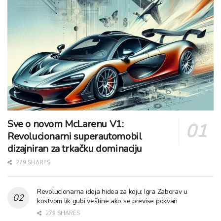
Sve o novom McLarenu V1:
Revolucionarni superautomobil
dizajniran za trkačku dominaciju
279 SHARES
Revolucionarna ideja hidea za koju: Igra Zaborav u
kostvom lik gubi veštine ako se previse pokvari
279 SHARES