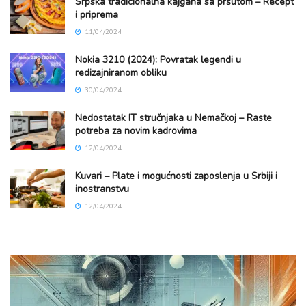
Srpska tradicionalna kajgana sa pršutom – Recept
i priprema
11/04/2024
Nokia 3210 (2024): Povratak legendi u
redizajniranom obliku
30/04/2024
Nedostatak IT stručnjaka u Nemačkoj – Raste
potreba za novim kadrovima
12/04/2024
Kuvari – Plate i mogućnosti zaposlenja u Srbiji i
inostranstvu
12/04/2024